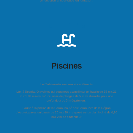
Un entretien annuel valide leur utilisation.
En savoir plus
Piscines
Le Club travaille sur deux sites différents.
L’un à Sportica Gravelines qui peut nous accueillir sur un bassin de 25 m x 21
m x 1,80 m ainsi qu’une fosse de plongée de 5 m de diamètre pour une
profondeur de 5 m également.
L’autre à la piscine de la Communauté des Communes de la Région
d’Audruicq avec un bassin de 25 m x 10 m disposé sur un plan incliné de 0,70
m à 2 m de profondeur.