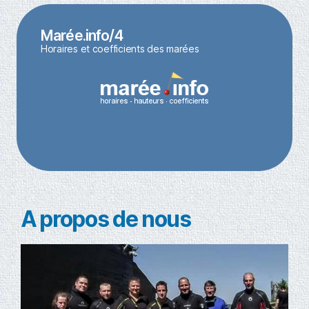
Accès au marégraphe
Marée.info/4
Horaires et coefficients des marées
Horaires et coefficients des marées à Gravelines
Marée.info
A propos de nous