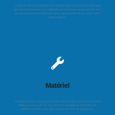
Le local de 55 m² est composé d’une grande pièce d’accueil et de travail ainsi
que d’un local technique pour l’utilisation du compresseur d’air respirable ainsi
que d’entreposer les scaphandres (blocs, gilets et détendeurs, entres autres
petit entretien).
En savoir plus
Matériel
Le Club possède un parc d’une trentaine scaphandres soit des réservoirs de
différents volumes (6, 12, 15 et 18 litres), des gilets de stabilisation de
différents modèles et de taille ainsi que d’un parc de détendeurs.