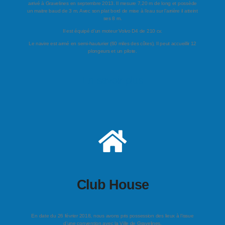
arrivé à Gravelines en septembre 2013. Il mesure 7,20 m de long et possède
un maitre baud de 3 m. Avec son plat bord de mise à l’eau sur l’arrière il atteint
ses 8 m.
Il est équipé d’un moteur Volvo D4 de 210 cv.
Le navire est armé en semi-hauturier (60 miles des côtes), Il peut accueillir 12
plongeurs et un pilote.
En savoir plus
Club House
En date du 26 février 2018, nous avons pris possession des lieux à l’issue
d’une convention avec la Ville de Gravelines.