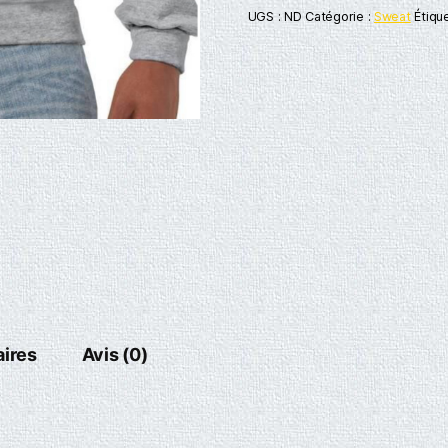
UGS :
ND
Catégorie :
Sweat
Étiqu
ires
Avis (0)