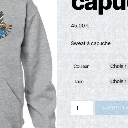
capu
45,00
€
Sweat à capuche
Couleur
Taille
AJOUTER A