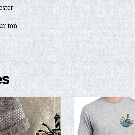
ester
ur ton
es