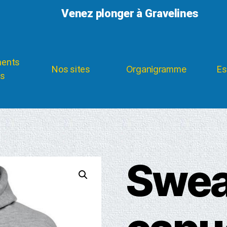
Venez plonger à Gravelines
ments
Nos sites
Organigramme
Es
es
Swea