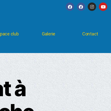
pace club
Galerie
Contact
t à