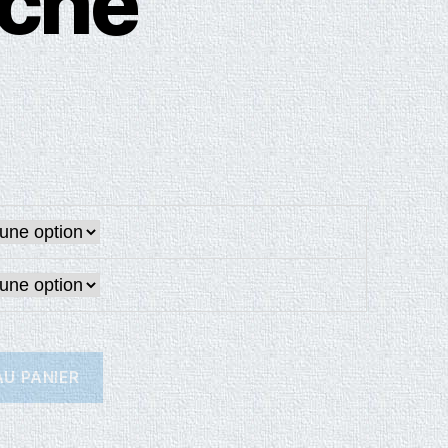
che
U PANIER