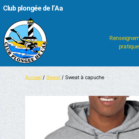
Club plongée de l’Aa
Renseigne
pratiqu
Accueil
/
Sweat
/ Sweat à capuche