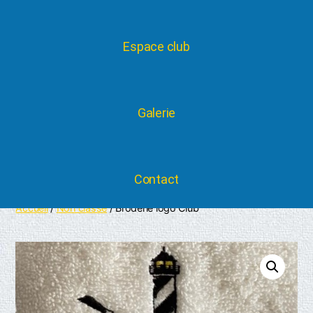
Espace club
Galerie
Contact
Accueil
/
Non classé
/ Broderie logo Club